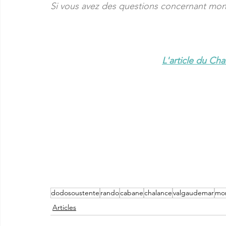
Si vous avez des questions concernant mon t
L'article du C
dodosoustente
rando
cabane
chalance
valgaudemar
mo
Articles