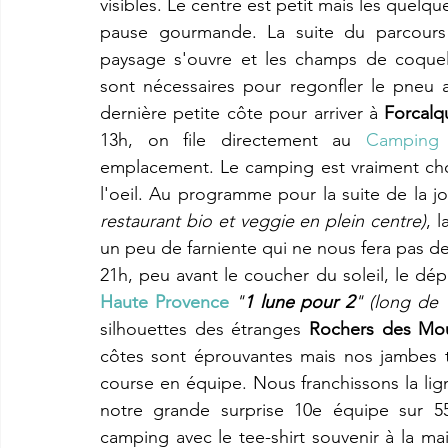
visibles. Le centre est petit mais les quelq
pause gourmande. La suite du parcours n
paysage s'ouvre et les champs de coqueli
sont nécessaires pour regonfler le pneu a
dernière petite côte pour arriver à 
Forcalq
13h, on file directement au 
Camping 
emplacement. Le camping est vraiment choue
l'oeil. Au programme pour la suite de la j
restaurant bio et veggie en plein centre)
, l
un peu de farniente qui ne nous fera pas de 
21h, peu avant le coucher du soleil, le dé
Haute Provence
"
1 lune pour 2
" (long de 
silhouettes des étranges 
Rochers des Mo
côtes sont éprouvantes mais nos jambes t
course en équipe. Nous franchissons la lign
notre grande surprise 10e équipe sur 
camping avec le tee-shirt souvenir à la ma