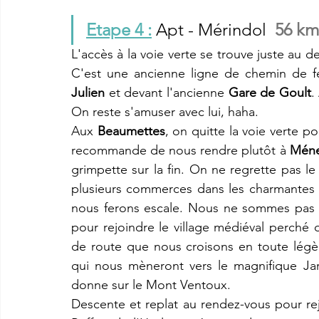
Etape 4 :
 Apt - 
Mérindol  
56 km
L'accès à la voie verte se trouve juste au d
C'est une ancienne ligne de chemin de fer
Julien
 et devant l'ancienne 
Gare de Goult
.
On reste s'amuser avec lui, haha. 
Aux 
Beaumettes
, on quitte la voie verte p
recommande de nous rendre plutôt à 
Méne
grimpette sur la fin. On ne regrette pas le 
plusieurs commerces dans les charmantes r
nous ferons escale. Nous ne sommes pas à
pour rejoindre le village médiéval perché 
de route que nous croisons en toute légèr
qui nous mèneront vers le magnifique Jar
donne sur le Mont Ventoux. 
Descente et replat au rendez-vous pour re