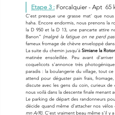
Etape 3 :
Forcalquier - Apt  
65 
C'est presque une grasse mat' que nous 
haha. Encore endormis, nous prenons la r
la D 950 et la D 13, une pancarte attire 
Banon" 
(malgré la fatigue on ne perd pas
fameux fromage de chèvre enveloppé dans de
La suite du chemin jusqu'à 
Simiane la Roto
matinée ensoleillée. Peu avant d'arriv
coquelicots s'annonce très photogénique
paradis : la boulangerie du village, tout ce
attend pour déguster pain frais, fromage, 
discute avec les gens du coin, curieux de c
nous voilà dans la descente finale menant a
Le parking de départ des randonneurs pour
décide quand même d'attacher nos vélos d
mn A/R)
. C'est vraiment beau même s'il y 