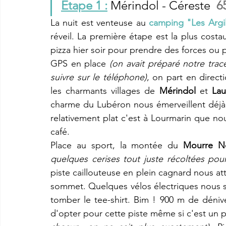
Etape 1 :
Mérindol - Céreste
6
La nuit est venteuse au 
camping "Les Argi
réveil. La première étape est la plus cos
pizza hier soir pour prendre des forces ou p
GPS en place 
(on avait préparé notre tracé
suivre sur le téléphone)
, on part en direct
les charmants villages de 
Mérindol
 et 
Lau
charme du Lubéron nous émerveillent déjà a
relativement plat c'est à Lourmarin que nou
café. 
Place au sport, la montée du 
Mourre N
quelques cerises tout juste récoltées po
piste caillouteuse en plein cagnard nous att
sommet. Quelques vélos électriques nous sal
tomber le tee-shirt. Bim ! 900 m de dénivel
d'opter pour cette piste même si c'est un 