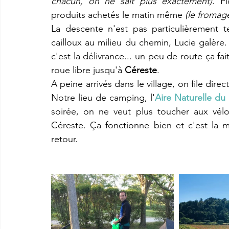
chacun, on ne sait plus exactement)
. P
produits achetés le matin même 
(le fromage
La descente n'est pas particulièrement t
cailloux au milieu du chemin, Lucie galère.
c'est la délivrance... un peu de route ça fai
roue libre jusqu'à 
Céreste
. 
A peine arrivés dans le village, on file dir
Notre lieu de camping, l'
A
ire Naturelle du
soirée, on ne veut plus toucher aux vél
Céreste. Ça fonctionne bien et c'est la 
retour.