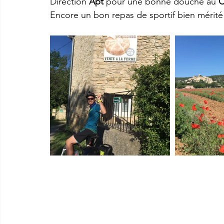
Direction 
Apt 
pour une bonne douche au 
C
Encore un bon repas de sportif bien mérité 