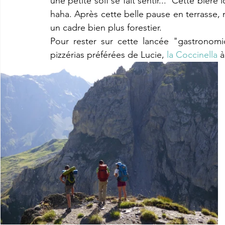
une petite soif se fait sentir...  Cette bière
haha. Après cette belle pause en terrasse,
un cadre bien plus forestier. 
Pour rester sur cette lancée "gastronom
pizzérias préférées de Lucie, 
la Coccinella
 