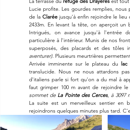
La terrasse du 
refuge des Drayères
 est tou
Lucie profite. Les gourdes remplies, nous p
de la 
Clarée
 jusqu'à enfin rejoindre le lieu
2433m. En levant la tête, on aperçoit un 
Intrigués, on avance jusqu'à l'entrée d
particulière à l'intérieur. Munis de nos fro
superposés, des placards et des tôles in
aventurer).
 Plusieurs 
meurtrières permettent
Arrivée imminente sur le plateau du 
lac
translucide. Nous ne nous attardons pa
d'italiens parle si fort qu'on a du mal à ap
faut grimper 100 m avant de rejoindre le
sommet de 
La Pointe des Cerces
, à
3097 
La suite est un merveilleux sentier en 
rejoindrons quelques minutes plus tard. C'e